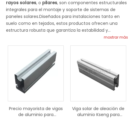
rayos solares
, o
pilares
, son componentes estructurales
integrales para el montaje y soporte de sistemas de
paneles solares.Diseñados para instalaciones tanto en
suelo como en tejados, estos productos ofrecen una
estructura robusta que garantiza la estabilidad y
longevidad de los paneles de energía solar.Están
mostrar más
construidos para soportar el peso sustancial de los
paneles solares y equipos adicionales manteniendo al
mismo tiempo la integridad estructural.Construido con
materiales de alta calidad que resisten la corrosión y la
intemperie, lo que garantiza una larga vida útil con un
mantenimiento mínimo.Nuestro
vigas y pilares solares
duraderos
están diseñados con una rigidez excepcional
para soportar diversas condiciones ambientales sin
doblarse ni romperse.Las vigas y pilares solares están
diseñados con una integridad estructural excepcional, lo
Precio mayorista de vigas
Viga solar de aleación de
que proporciona una base sólida para el montaje de
de aluminio para
aluminio Kseng para
paneles solares.Fabricados con materiales robustos, los
construcción.
sistema solar fotovoltaico
pilares y vigas solares están diseñados para soportar
condiciones climáticas adversas y resistir la corrosión con