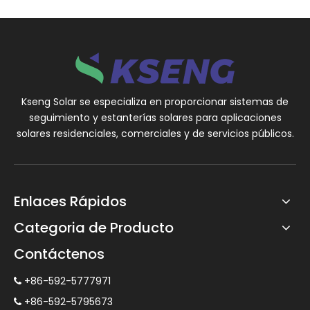
el tiempo.Al ofrecer una solución de montaje estable y
ajustable, las vigas y pilares solares ayudan a maximizar la
eficiencia de las instalaciones de paneles solares.Las
vigas y pilares solares son componentes esenciales para
las instalaciones de paneles solares y ofrecen una
combinación de resistencia, durabilidad y flexibilidad.Su
Kseng Solar se especializa en proporcionar sistemas de
rendimiento y beneficios los convierten en la opción
seguimiento y estanterías solares para aplicaciones
preferida para quienes buscan aprovechar el poder de la
solares residenciales, comerciales y de servicios públicos.
energía solar de manera eficiente y sostenible.
Enlaces Rápidos
Categoria de Producto
Contáctenos
+86-592-5777971

+86-592-5795673
