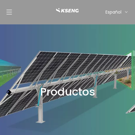
Español
English
Français
Deutsch
Italiano
Nederlands
Productos