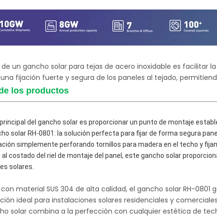
panel solar de pizarra de
solución de montaje solar sopor
 con techo de asfalto
gancho gancho de montaje solar 
techo de tejas
o de un gancho solar para tejas de acero inoxidable es facilitar l
una fijación fuerte y segura de los paneles al tejado, permitien
de los productos
principal del gancho solar es proporcionar un punto de montaje estable 
ho solar RH-0801: la solución perfecta para fijar de forma segura pane
lación simplemente perforando tornillos para madera en el techo y fij
e al costado del riel de montaje del panel, este gancho solar proporcio
es solares.
con material SUS 304 de alta calidad, el gancho solar RH-0801 ga
ión ideal para instalaciones solares residenciales y comerciale
ho solar combina a la perfección con cualquier estética de tec