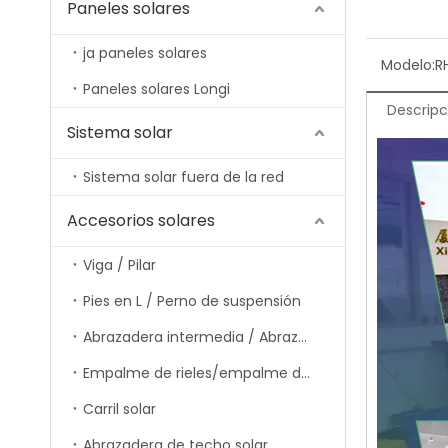
Paneles solares
ja paneles solares
Modelo:
R
Paneles solares Longi
Descripc
Sistema solar
Sistema solar fuera de la red
Accesorios solares
Viga / Pilar
Pies en L / Perno de suspensión
Abrazadera intermedia / Abrazadera final / Abrazadera de riel
Empalme de rieles/empalme de vigas
Carril solar
Abrazadera de techo solar