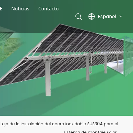
E
Noticias
Contacto
Español
Noticias de la compañía
English
Noticias de la exposición
Français
Blog
Deutsch
Italiano
Nederlands
teja de la instalación del acero inoxidable SUS304 para el
sistema de montaje solar