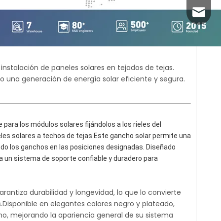
+86-59
info2@
tes
El gancho solar de aluminio del tejado
Gancho de te
para
acorcheta el montaje solar del gancho
aluminio aj
para el tejado de teja
techo de teja
a instalación de paneles solares en tejados de tejas.
do una generación de energía solar eficiente y segura.
para los módulos solares fijándolos a los rieles del 
les solares a techos de tejas.Este gancho solar permite una 
ando los ganchos en las posiciones designadas. Diseñado 
na un sistema de soporte confiable y duradero para 
rantiza durabilidad y longevidad, lo que lo convierte
s.Disponible en elegantes colores negro y plateado,
ho, mejorando la apariencia general de su sistema