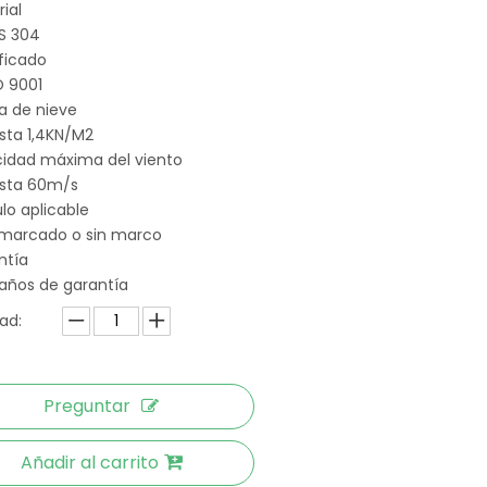
ial
S 304
ficado
O 9001
a de nieve
sta 1,4KN/M2
cidad máxima del viento
sta 60m/s
lo aplicable
marcado o sin marco
ntía
años de garantía
ad:
Preguntar
Añadir al carrito