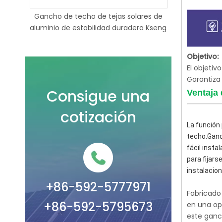
304
Gancho de techo de tejas solares de
Gancho para 
de
aluminio de estabilidad duradera Kseng
aluminio
Objetivo:
El objetiv
Garantiza 
Consigue una
Ventaja 
cotización
La función 
techo.Ganc
fácil insta
para fijars
instalacion
+86-592-5777971
Fabricado 
+86-592-5795673
en una opc
este ganc