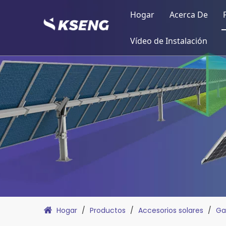
Hogar
Acerca De
Perfil de Ks
Vídeo de Instalación
Hitos
Estructura 
Calidad de 
Certificació
Hogar
/
Productos
/
Accesorios solares
/
Ga