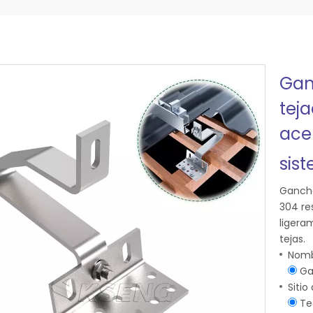
Gan
teja
ace
sis
Gancho
304 re
ligera
tejas.
Nomb
Gan
Sitio
Tec