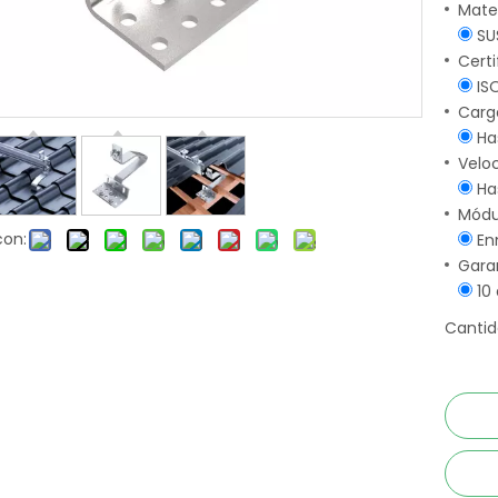
Mater
SU
Certi
IS
Carg
Ha
Velo
Ha
Módu
con:
En
Gara
10 
Cantid