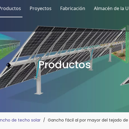
Productos
Proyectos
Fabricación
Almacén de la U
eng
Balcón Solar
Cochera solar
Kseng
Sistema de montaje de techo solar
Productos
la producción
Sistema de montaje solar en tierra
n
Sistema de montaje de granja solar
Sistema de seguimiento solar
Accesorios solares
ncho de techo solar
/
Gancho fácil al por mayor del tejado de 