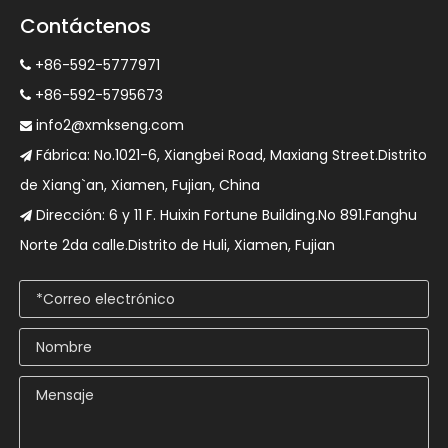
Contáctenos
+86-592-5777971

+86-592-5795673

info2@xmkseng.com

Fábrica: No.1021-6, Xiangbei Road, Maxiang Street.Distrito

de Xiang`an, Xiamen, Fujian, China
Dirección: 6 y 11 F. Huixin Fortune Building.No 891.Fanghu

Norte 2da calle.Distrito de Huli, Xiamen, Fujian