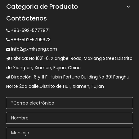
Categoria de Producto
Contáctenos
+86-592-5777971

+86-592-5795673

info2@xmkseng.com

Fábrica: No.1021-6, Xiangbei Road, Maxiang Street.Distrito

de Xiang`an, Xiamen, Fujian, China
Dirección: 6 y 11 F. Huixin Fortune Building.No 891.Fanghu

Norte 2da calle.Distrito de Huli, Xiamen, Fujian