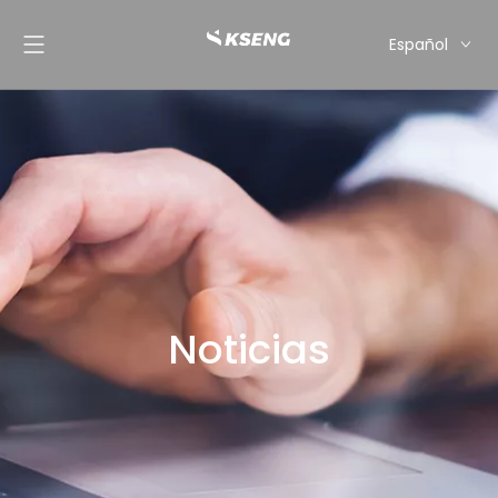
Español
English
Français
Deutsch
Italiano
Nederlands
Noticias