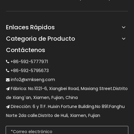
Enlaces Rápidos
Categoria de Producto
Contáctenos
+86-592-5777971

+86-592-5795673

info2@xmkseng.com

Fábrica: No.1021-6, Xiangbei Road, Maxiang Street.Distrito

de Xiang`an, Xiamen, Fujian, China
Dirección: 6 y 11 F. Huixin Fortune Building.No 891.Fanghu

Norte 2da calle.Distrito de Huli, Xiamen, Fujian