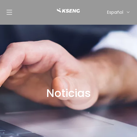
Español
English
Français
Deutsch
Italiano
Nederlands
Noticias